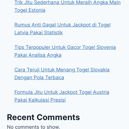
Trik Jitu Sederhana Untuk Meraih Angka Main
Togel Estonia
Rumus Anti Gagal Untuk Jackpot di Togel
Latvia Pakai Statistik
Tips Terpopuler Untuk Gacor Togel Slovenia
Pakai Analisa Angka
Cara Teruji Untuk Menang Togel Slovakia
Dengan Pola Terbaca
Formula Jitu Untuk Jackpot Togel Austria
Pakai Kalkulasi Presisi
Recent Comments
No comments to show.