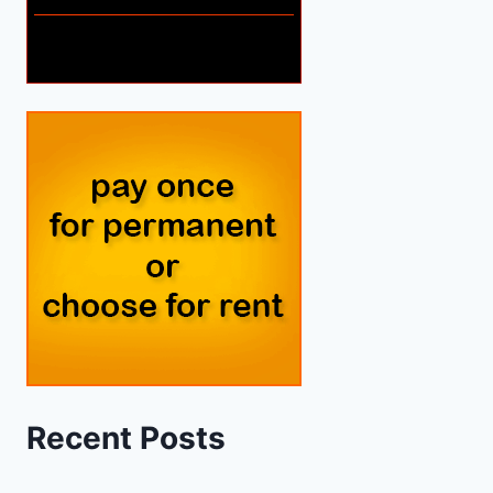
Recent Posts