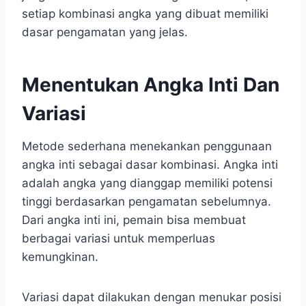
setiap kombinasi angka yang dibuat memiliki
dasar pengamatan yang jelas.
Menentukan Angka Inti Dan
Variasi
Metode sederhana menekankan penggunaan
angka inti sebagai dasar kombinasi. Angka inti
adalah angka yang dianggap memiliki potensi
tinggi berdasarkan pengamatan sebelumnya.
Dari angka inti ini, pemain bisa membuat
berbagai variasi untuk memperluas
kemungkinan.
Variasi dapat dilakukan dengan menukar posisi