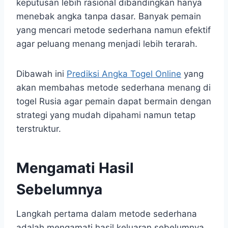
keputusan lebih rasional dibandingkan hanya
menebak angka tanpa dasar. Banyak pemain
yang mencari metode sederhana namun efektif
agar peluang menang menjadi lebih terarah.
Dibawah ini
Prediksi Angka Togel Online
yang
akan membahas metode sederhana menang di
togel Rusia agar pemain dapat bermain dengan
strategi yang mudah dipahami namun tetap
terstruktur.
Mengamati Hasil
Sebelumnya
Langkah pertama dalam metode sederhana
adalah mengamati hasil keluaran sebelumnya.