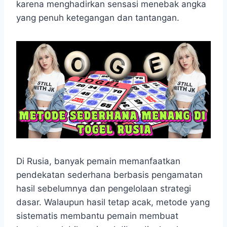
t
e
s
e
p
e
r
karena menghadirkan sensasi menebak angka
s
b
e
g
e
e
yang penuh ketegangan dan tantangan.
A
o
n
r
p
o
g
a
p
k
e
m
r
Di Rusia, banyak pemain memanfaatkan
pendekatan sederhana berbasis pengamatan
hasil sebelumnya dan pengelolaan strategi
dasar. Walaupun hasil tetap acak, metode yang
sistematis membantu pemain membuat