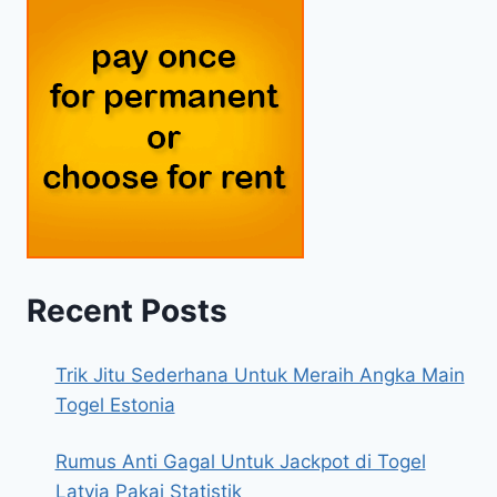
Recent Posts
Trik Jitu Sederhana Untuk Meraih Angka Main
Togel Estonia
Rumus Anti Gagal Untuk Jackpot di Togel
Latvia Pakai Statistik