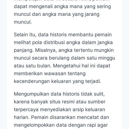
dapat mengenali angka mana yang sering
muncul dan angka mana yang jarang
muncul.
Selain itu, data historis membantu pemain
melihat pola distribusi angka dalam jangka
panjang. Misalnya, angka tertentu mungkin
muncul secara berulang dalam satu minggu
atau satu bulan. Mengetahui hal ini dapat
memberikan wawasan tentang
kecenderungan keluaran yang terjadi.
Mengumpulkan data historis tidak sulit,
karena banyak situs resmi atau sumber
terpercaya menyediakan arsip keluaran
harian. Pemain disarankan mencatat dan
mengelompokkan data dengan rapi agar