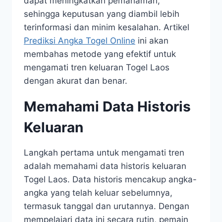
dapat meningkatkan pemahaman,
sehingga keputusan yang diambil lebih
terinformasi dan minim kesalahan. Artikel
Prediksi Angka Togel Online
ini akan
membahas metode yang efektif untuk
mengamati tren keluaran Togel Laos
dengan akurat dan benar.
Memahami Data Historis
Keluaran
Langkah pertama untuk mengamati tren
adalah memahami data historis keluaran
Togel Laos. Data historis mencakup angka-
angka yang telah keluar sebelumnya,
termasuk tanggal dan urutannya. Dengan
mempelajari data ini secara rutin, pemain