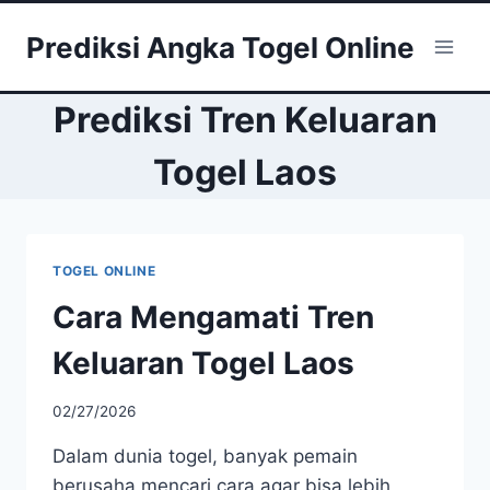
Skip
Prediksi Angka Togel Online
to
content
Prediksi Tren Keluaran
Togel Laos
TOGEL ONLINE
Cara Mengamati Tren
Keluaran Togel Laos
02/27/2026
Dalam dunia togel, banyak pemain
berusaha mencari cara agar bisa lebih