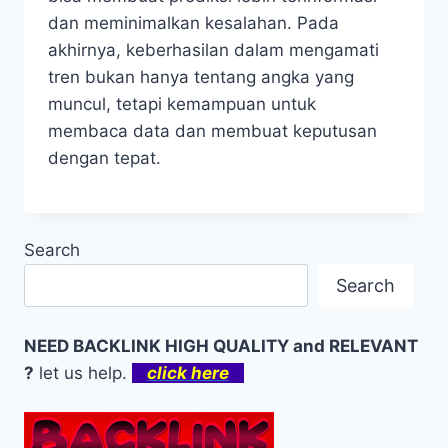
dan meminimalkan kesalahan. Pada
akhirnya, keberhasilan dalam mengamati
tren bukan hanya tentang angka yang
muncul, tetapi kemampuan untuk
membaca data dan membuat keputusan
dengan tepat.
Search
Search
NEED BACKLINK HIGH QUALITY and RELEVANT
?
let us help.
click here